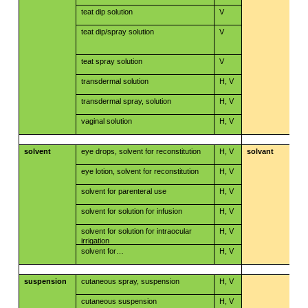
teat dip solution
V
teat dip/spray solution
V
teat spray solution
V
​​
transdermal solution
H, V
transdermal spray, solution
H, V
​​
vaginal solution
H, V
solvent
eye drops, solvent for reconstitution
H, V
solvant
eye lotion, solvent for reconstitution
H, V
solvent for parenteral use
H, V
solvent for solution for infusion
H, V
solvent for solution for intraocular
H, V
irrigation
solvent for…
H, V
suspension
cutaneous spray, suspension
H, V
cutaneous suspension
H, V