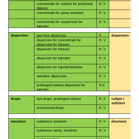
concentrate for solution for peritoneal
H, V
dialysis
concentrate for spray emulsion
H, V
concentrate for suspension for
H, V
injection
dispersion
bee-hive dispersion
V
dispersion
dispersion for concentrate for
H, V
dispersion for infusion
dispersion for infusion
H, V
dispersion for injection
H, V
dispersion for injection/infusion
H, V
nebuliser dispersion
H, V
prolonged-release dispersion for
H,V
injection
drops
eye drops, prolonged-release
H, V
collyre /
solution
oromucosal drops
H, V
emulsion
cutaneous emulsion
H, V
émulsion
cutaneous spray, emulsion
H, V