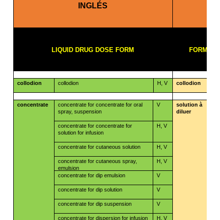
INGLÉS
​​
LIQUID
DRUG DOSE FORM
FORME P
collodion
collodion
H, V
collodion
​​
concentrate
concentrate for concentrate for oral
V
solution à
spray, suspension
diluer
​​
concentrate for concentrate for
H, V
solution for infusion
concentrate for cutaneous solution
H, V
concentrate for cutaneous spray,
H, V
emulsion
concentrate for dip emulsion
V
concentrate for dip solution
V
concentrate for dip suspension
V
concentrate for dispersion for infusion
H, V