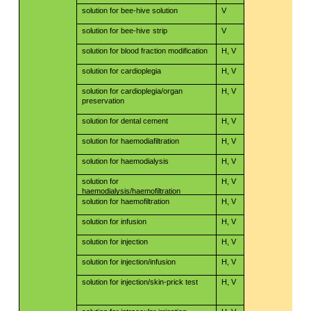
solution for bee-hive solution
V
​​
solution for bee-hive
strip
V
​​
solution for blood fraction modification
H, V
​​
solution for cardioplegia
H, V
solution for cardioplegia/organ
H, V
​​
preservation
solution for dental cement
H, V
​​
solution for haemodiafiltration
H, V
​​
solution for haemodialysis
H, V
solution for
H, V
​​
haemodialysis/haemofiltration
​​
solution for haemofiltration
H, V
​​
solution for infusion
H, V
​​
solution for injection
H, V
​​
solution for injection/infusion
H, V
​​
solution for injection/skin-prick test
H, V
​​