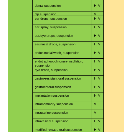
dental suspension
H, V
dip suspension
V
ear drops, suspension
H, V
ear spray, suspension
H, V
ear/eye drops, suspension
H, V
ear/nasal drops, suspension
H, V
endosinusial wash, suspension
H, V
endotracheopulmonary instillation,
H, V
suspension
eye drops, suspension
H, V
gastro-resistant oral suspension
H, V
gastroenteral suspension
H, V
implantation suspension
H, V
intramammary suspension
V
intrauterine suspension
V
intravesical suspension
H, V
modified-release oral suspension
H, V