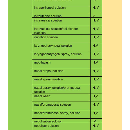
​​
intraperitoneal solution
H, V
intrauterine solution
V
​​
intravesical solution
H, V
intravesical solution/solution for
H, V
​​
injection
​​
irrigation solution
H, V
​​
laryngopharyngeal solution
H,V
​​
laryngopharyngeal spray, solution
H, V
​​
mouthwash
H,V
​​
nasal drops, solution
H, V
​​
nasal spray, solution
H, V
nasal spray, solution/oromucosal
H, V
​​
solution
​​
nasal wash
H,V
​​
nasal/oromucosal solution
H, V
​​
nasal/oromucosal spray, solution
H,V
​​
nebulisation solution
V
​​
nebuliser solution
H, V