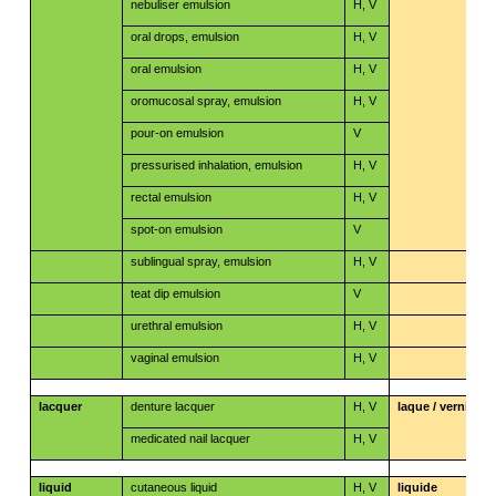
nebuliser emulsion
H, V
oral drops, emulsion
H, V
oral emulsion
H, V
oromucosal spray, emulsion
H, V
pour-on emulsion
V
pressurised inhalation, emulsion
H, V
rectal emulsion
H, V
spot-on emulsion
V
sublingual spray, emulsion
H, V
teat dip emulsion
V
urethral emulsion
H, V
vaginal emulsion
H, V
lacquer
denture lacquer
H, V
laque / vernis
medicated nail lacquer
H, V
liquid
cutaneous liquid
H, V
liquide