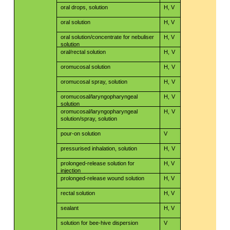
​​
oral drops, solution
H, V
​​
oral solution
H, V
oral solution/concentrate for nebuliser
H, V
​​
solution
​​
​​
oral/rectal solution
H,
V
​​
​​
oromucosal solution
H,
V
​​
​​
oromucosal spray, solution
H,
V
​​
oromucosal/laryngopharyngeal
H,
V
​​
solution
​​
oromucosal/laryngopharyngeal
H,
V
​​
solution/spray, solution
pour-on solution
V
​​
​​
pressurised inhalation, solution
H,
V
prolonged-release solution for
H, V
​​
injection
​​
prolonged-release wound solution
H, V
​​
rectal solution
H, V
​​
sealant
H, V
solution for bee-hive dispersion
V