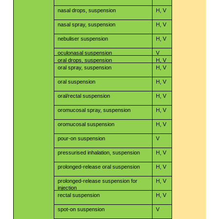
nasal drops, suspension
H, V
nasal spray, suspension
H, V
nebuliser suspension
H, V
oculonasal suspension
V
oral drops, suspension
H, V
oral spray, suspension
H, V
oral suspension
H, V
oral/rectal suspension
H, V
oromucosal spray, suspension
H, V
oromucosal suspension
H, V
pour-on suspension
V
pressurised inhalation, suspension
H, V
prolonged-release oral suspension
H, V
prolonged-release suspension for
H, V
injection
rectal suspension
H, V
spot-on suspension
V