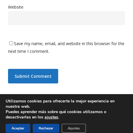
Website
Save my name, email, and website in this browser for the
next time I comment.
Utilizamos cookies para ofrecerte la mejor experiencia en
nuestra web.
© 2026 Biomedical Translations. All rights reserved |
Aviso legal
Puedes aprender más sobre qué cookies utilizamos o
|
Política de privacidad
desactivarlas en los
ajustes
.
twitter
facebook
linkedin
RSS
Aceptar
Rechazar
Ajustes