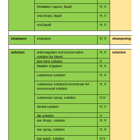
inhalation vapour, liquid
H, V
oral drops, liquid
H, V
oral liquid
H, V
shampoo
shampoo
H, V
shampoing
solution
anticoagulant and preservative
H, V
solution
​​
solution for blood
bee-hive solution
V
​​
bladder irrigation
H, V
​​
cutaneous solution
H, V
cutaneous solution/concentrate for
H, V
​​
oromucosal solution
​​
cutaneous spray, solution
H,V
​​
dental solution
H, V
dip solution
V
​​
ear drops, solution
H, V
​​
ear spray, solution
H, V
​​
ear wash, solution
H,V