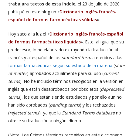
trabajara textos de esta índole
, el 23 de julio de 2020
publiqué en este blog un «
Diccionario inglés-francés-
español de formas farmacéuticas sólidas
».
Hoy saco a la luz el «
Diccionario inglés-francés-español
de formas farmacéuticas líquidas
». Este, al igual que su
predecesor, lo he elaborado extrayendo la traducción al
francés y al español de los
standard terms
referidos a las
formas farmacéuticas según su estado de la materia
(
state
of matter
) aprobados actualmente para su uso (
current
terms
). No he incluido términos recogidos en la versión en
inglés que están desaprobados por obsoletos (
deprecated
terms
), los que están siendo estudiados y por ello aún no
han sido aprobados (
pending terms
) y los rechazados
(
rejected terms
), ya que la
Standard Terms database
no
ofrece su traducción a ningún idioma.
(Nota: Los últimos términos recogidos en este diccionario