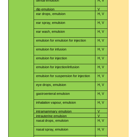
dental emulsion
H, V
dip emulsion
V
ear drops, emulsion
H, V
ear spray, emulsion
H, V
ear wash, emulsion
H, V
emulsion for emulsion for injection
H, V
emulsion for infusion
H, V
emulsion for injection
H, V
emulsion for injection/infusion
H, V
emulsion for suspension for injection
H, V
eye drops, emulsion
H, V
gastroenteral emulsion
H, V
inhalation vapour, emulsion
H, V
intramammary emulsion
V
intrauterine emulsion
V
nasal drops, emulsion
H, V
nasal spray, emulsion
H, V