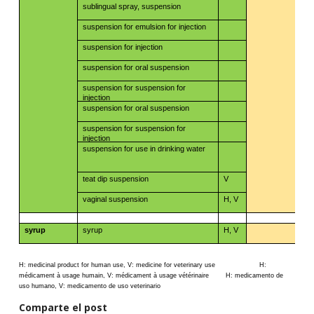
sublingual spray, suspension
suspension for emulsion for injection
suspension for injection
suspension for oral suspension
suspension for suspension for
injection
suspension for oral suspension
suspension for suspension for
injection
suspension for use in drinking water
teat dip suspension
V
vaginal suspension
H, V
syrup
syrup
H, V
H:​​
medicinal product
​​ for​​
human use, V:​​
medicine for​​
veterinary​​
use ​​ ​​ ​​ ​​​​
​​ ​​ ​​ ​​ ​​ ​​ ​​ ​​ ​​ ​​ ​​ ​​ ​​ ​​​​
H:
médicament à usage humain, V: médicament à usage vétérinaire ​​ ​​ ​​ ​​ ​​ ​​​​ H: medicamento de
uso humano, V: medicamento de uso veterinario
Comparte el post