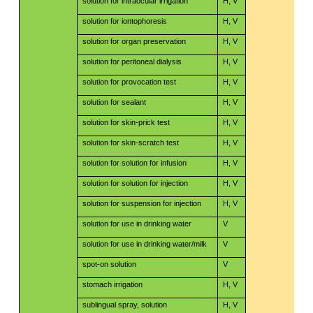
solution for intraocular irrigation
H, V
​​
solution for iontophoresis
H, V
​​
solution for organ preservation
H, V
​​
solution for peritoneal dialysis
H, V
solution for provocation test
H, V
solution for sealant
H, V
solution for skin-prick test
H, V
solution for skin-scratch test
H, V
solution for solution for infusion
H, V
solution for solution for injection
H, V
solution for suspension for injection
H, V
solution for use in drinking water
V
solution for use in drinking water/milk
V
spot-on solution
V
​​
stomach irrigation
H, V
​​
sublingual spray, solution
H, V