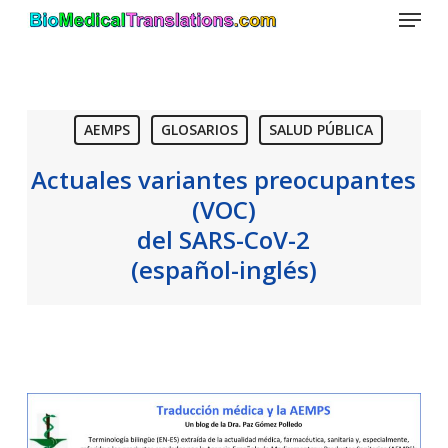
Menu
Skip
to
main
content
AEMPS
GLOSARIOS
SALUD PÚBLICA
Actuales variantes preocupantes
(VOC)
del SARS-CoV-2
(español-inglés)