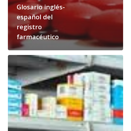
Glosario inglés-
español del
registro
farmacéutico
Desabastecimiento
de
medicamentos
Glosario
inglés-
español
sobre
desabastecimiento
de