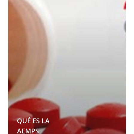
inglés-
español
del
registro
farmacéutico
QUÉ ES LA
AEMPS