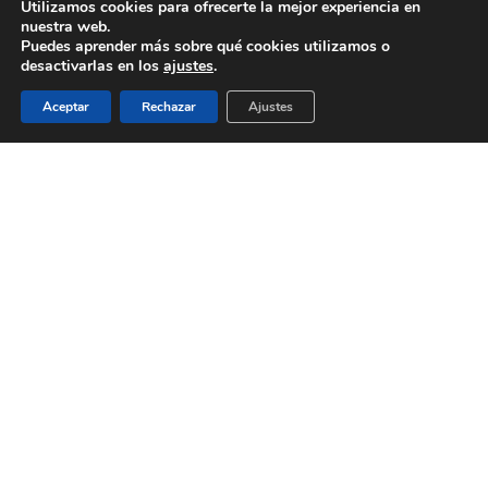
Utilizamos cookies para ofrecerte la mejor experiencia en
Clientes
nuestra web.
Puedes aprender más sobre qué cookies utilizamos o
Inicio
desactivarlas en los
ajustes
.
Política de cookies
Aceptar
Rechazar
Ajustes
Política de Privacidad
Proyectos
Services
Servicios
© 2026 Biomedical Translations. All rights reserved |
Aviso legal
|
Política de privacidad
twitter
facebook
linkedin
RSS