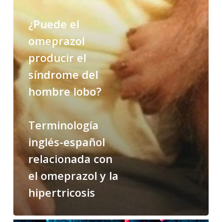
lobo?
¿Puede el
Terminología
omeprazol
inglés-
producir el
español
síndrome del
relacionada
con
hombre lobo?
el
omeprazol
Terminología
y
la
inglés-español
hipertricosis
relacionada con
el omeprazol y la
hipertricosis