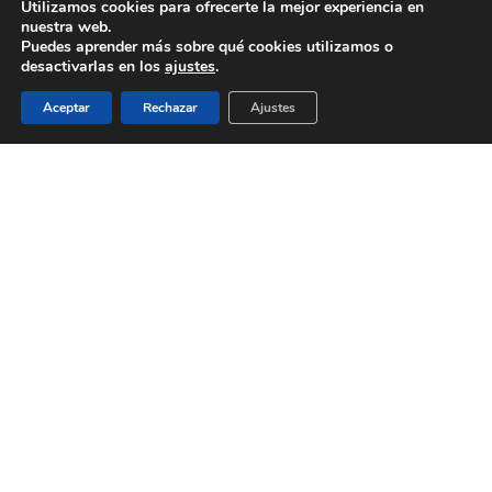
Utilizamos cookies para ofrecerte la mejor experiencia en
Clientes
nuestra web.
Puedes aprender más sobre qué cookies utilizamos o
Inicio
desactivarlas en los
ajustes
.
Política de cookies
Aceptar
Rechazar
Ajustes
Política de Privacidad
Proyectos
Services
Servicios
© 2026 Biomedical Translations. All rights reserved |
Aviso legal
|
Política de privacidad
twitter
facebook
linkedin
RSS