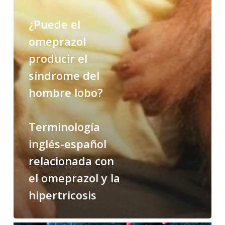
lobo?
¿Puede el
Terminología
omeprazol
inglés-
producir el
español
síndrome del
relacionada
con
hombre lobo?
el
omeprazol
Terminología
y
la
inglés-español
hipertricosis
relacionada con
el omeprazol y la
hipertricosis