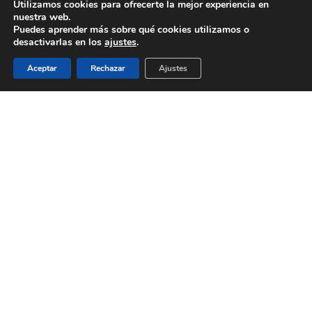
Utilizamos cookies para ofrecerte la mejor experiencia en
Clientes
nuestra web.
Puedes aprender más sobre qué cookies utilizamos o
Inicio
desactivarlas en los
ajustes
.
Política de cookies
Aceptar
Rechazar
Ajustes
Política de Privacidad
Proyectos
Services
Servicios
© 2026 Biomedical Translations. All rights reserved |
Aviso legal
|
Política de privacidad
twitter
facebook
linkedin
RSS