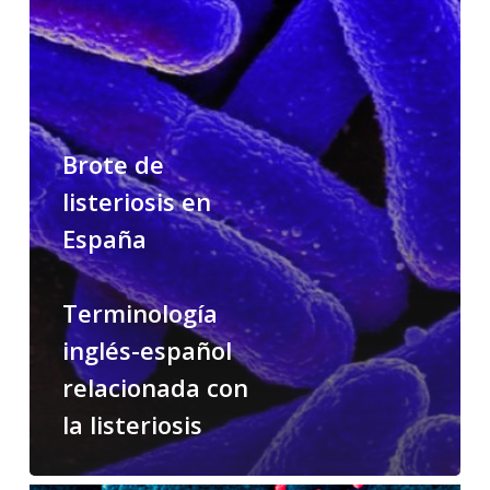
español
relacionada
con
la
listeriosis
Brote de
listeriosis en
España
Terminología
inglés-español
relacionada con
la listeriosis