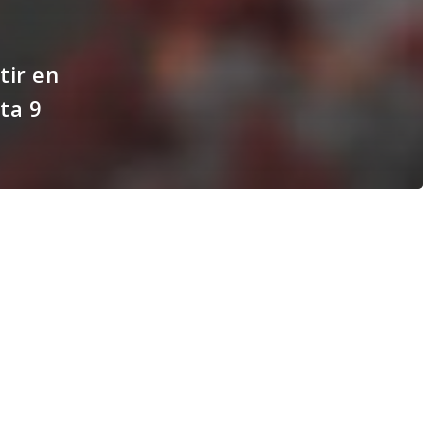
tir en
ta 9