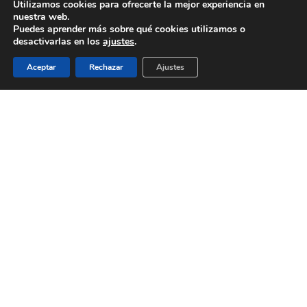
Utilizamos cookies para ofrecerte la mejor experiencia en
Clientes
nuestra web.
Puedes aprender más sobre qué cookies utilizamos o
Inicio
desactivarlas en los
ajustes
.
Política de cookies
Aceptar
Rechazar
Ajustes
Política de Privacidad
Proyectos
Services
Servicios
© 2026 Biomedical Translations. All rights reserved |
Aviso legal
|
Política de privacidad
twitter
facebook
linkedin
RSS