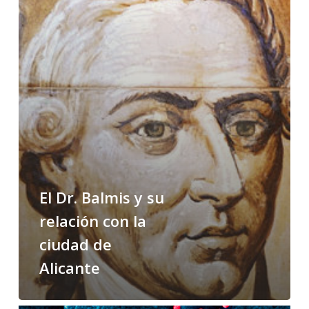
ciudad
de
Alicante
El Dr. Balmis y su
relación con la
ciudad de
Alicante